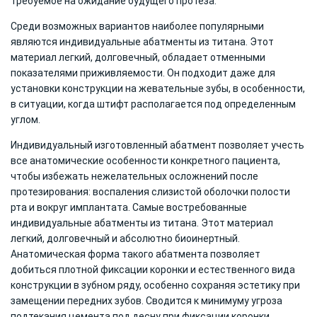
требуемое на ожидание будущего протеза.
Среди возможных вариантов наиболее популярными
являются индивидуальные абатменты из титана. Этот
материал легкий, долговечный, обладает отменными
показателями приживляемости. Он подходит даже для
установки конструкции на жевательные зубы, в особенности,
в ситуации, когда штифт располагается под определенным
углом.
Индивидуальный изготовленный абатмент позволяет учесть
все анатомические особенности конкретного пациента,
чтобы избежать нежелательных осложнений после
протезирования: воспаления слизистой оболочки полости
рта и вокруг имплантата. Самые востребованные
индивидуальные абатменты из титана. Этот материал
легкий, долговечный и абсолютно биоинертный.
Анатомическая форма такого абатмента позволяет
добиться плотной фиксации коронки и естественного вида
конструкции в зубном ряду, особенно сохраняя эстетику при
замещении передних зубов. Сводится к минимуму угроза
подтекания цемента под десну при фиксации коронки,