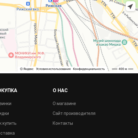
ОКУПКА
О НАС
винки
О магазине
идки
Сайт производителя
к купить
Контакты
ставка