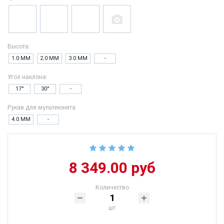
Высота:
1.0 ММ
2.0 ММ
3.0 ММ
-
Угол наклона:
17°
30°
-
Рукав для мультиюнита
4.0 ММ
-
8 349.00 руб
Количество
шт